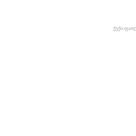
ქუქი-ფაი