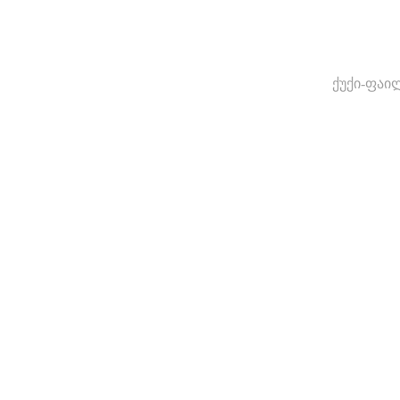
ქუქი-ფაი