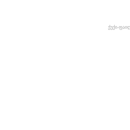
ქუქი-ფაი