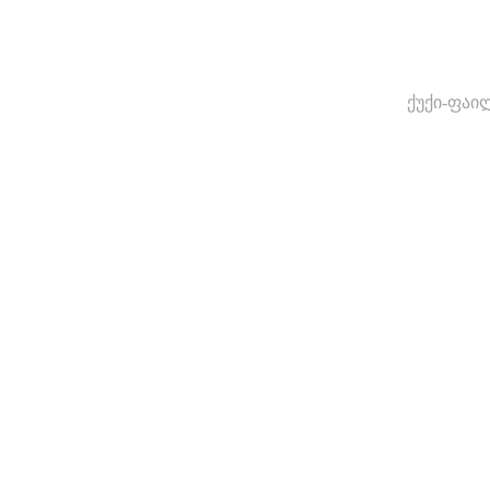
ქუქი-ფაი