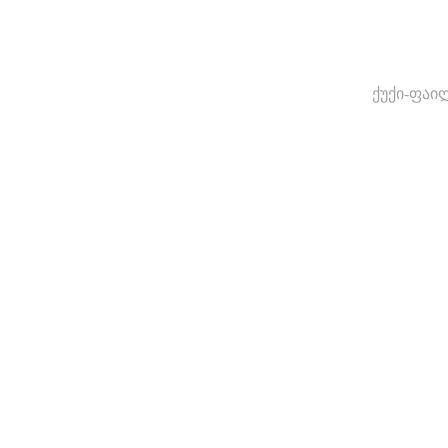
ქუქი-ფაი