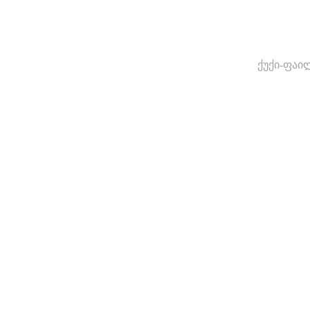
ქუქი-ფაი