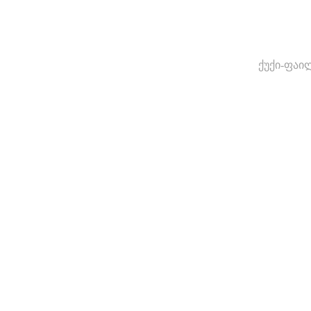
ქუქი-ფაი