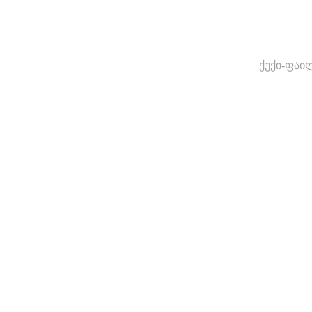
ქუქი-ფაი