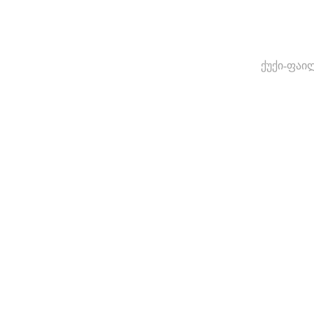
ქუქი-ფაი