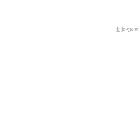
ქუქი-ფაი