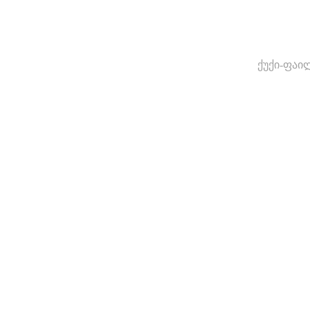
ქუქი-ფაი