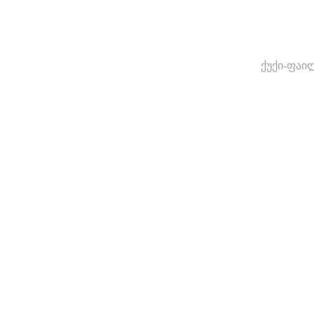
ქუქი-ფაი