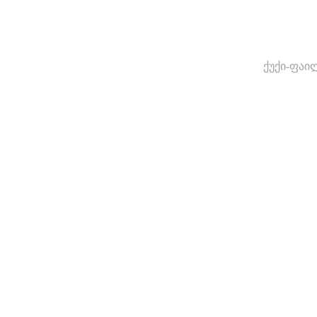
ქუქი-ფაი