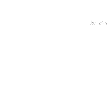
ქუქი-ფაი