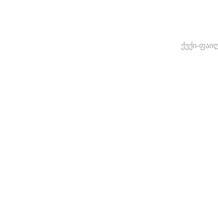
ქუქი-ფაი