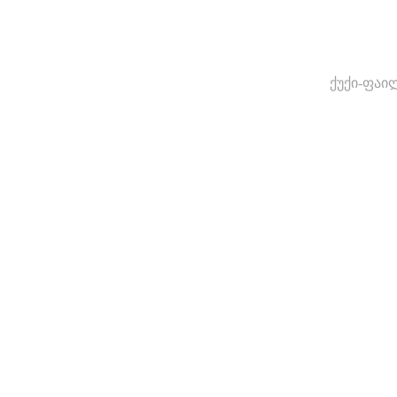
ქუქი-ფაი