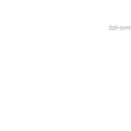
ქუქი-ფაი