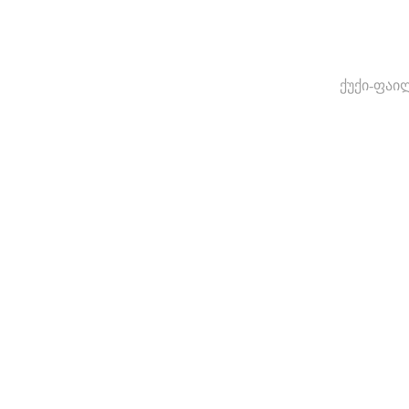
ქუქი-ფაი