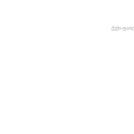
ქუქი-ფაი