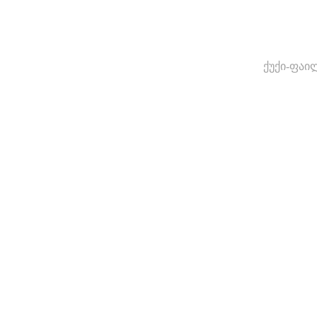
ქუქი-ფაი