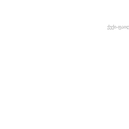
ქუქი-ფაი