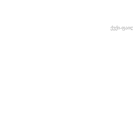
ქუქი-ფაი