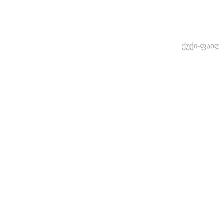
ქუქი-ფაი