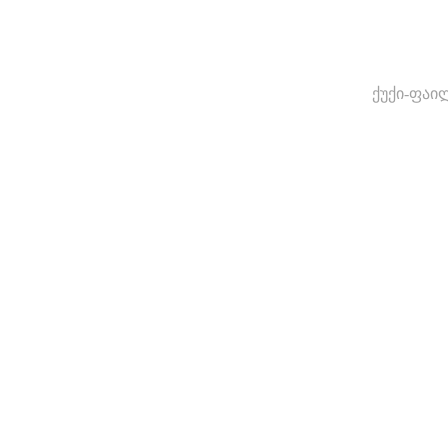
ქუქი-ფაი