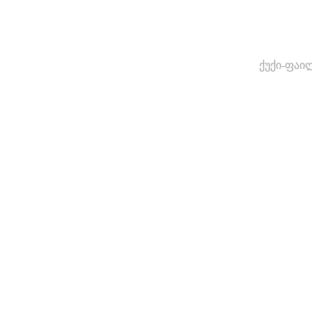
ქუქი-ფაი