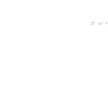
ქუქი-ფაი