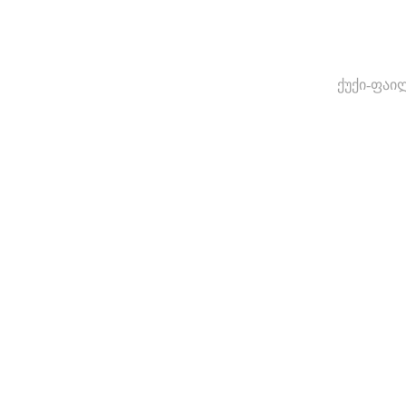
ქუქი-ფაი