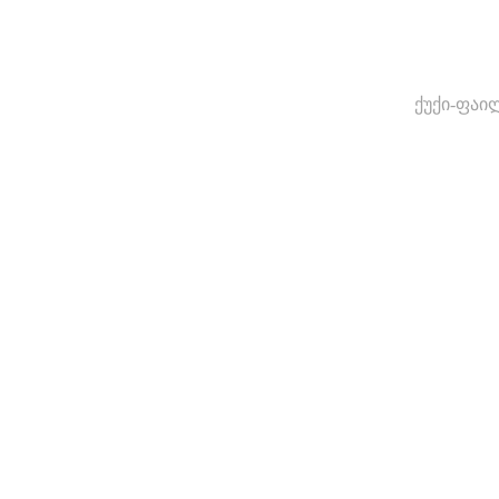
ქუქი-ფაი