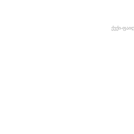
ქუქი-ფაი