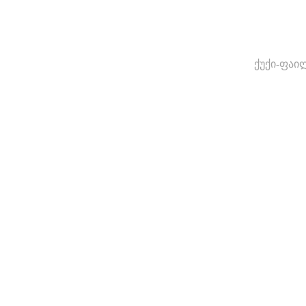
ქუქი-ფაი