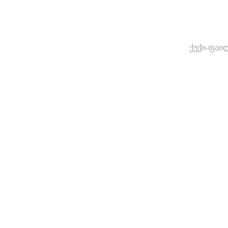
ქუქი-ფაი