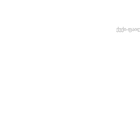
ქუქი-ფაი