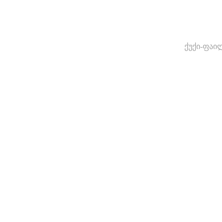
ქუქი-ფაი