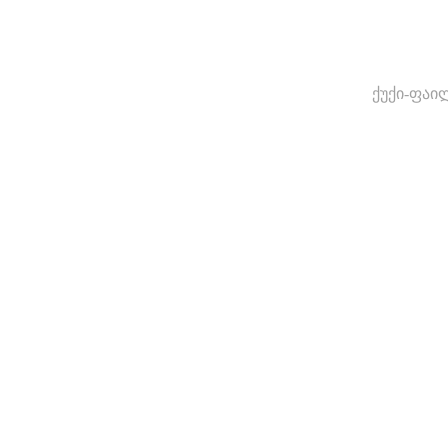
ქუქი-ფაი