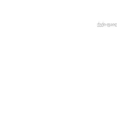
ქუქი-ფაი