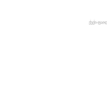
ქუქი-ფაი