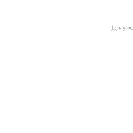
ქუქი-ფაი