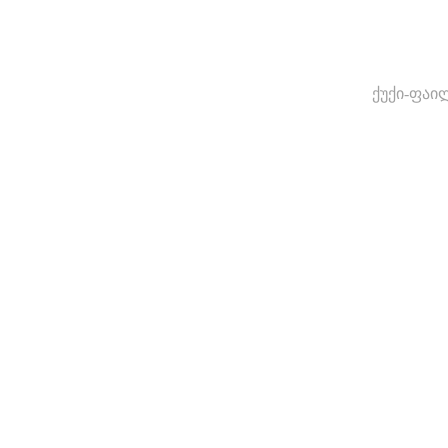
ქუქი-ფაი