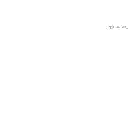
ქუქი-ფაი