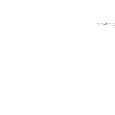
ქუქი-ფაი