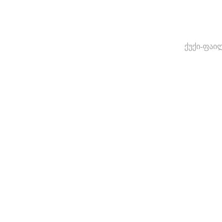
ქუქი-ფაი