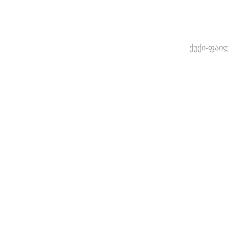
ქუქი-ფაი