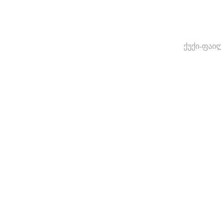
ქუქი-ფაი