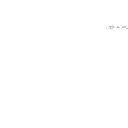
ქუქი-ფაი