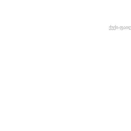
ქუქი-ფაი