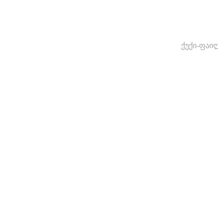
ქუქი-ფაი