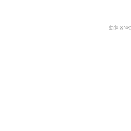
ქუქი-ფაი