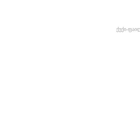
ქუქი-ფაი