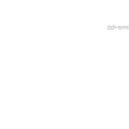
ქუქი-ფაი