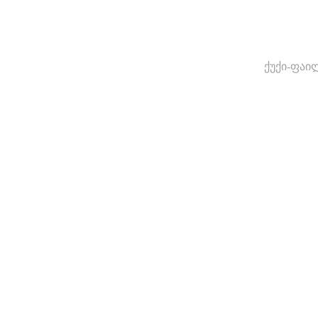
ქუქი-ფაი